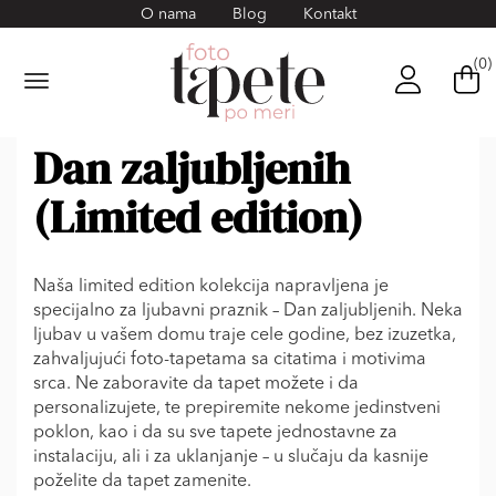
O nama
Blog
Kontakt
(0)
Dan zaljubljenih
(Limited edition)
Naša limited edition kolekcija napravljena je
specijalno za ljubavni praznik – Dan zaljubljenih. Neka
ljubav u vašem domu traje cele godine, bez izuzetka,
zahvaljujući foto-tapetama sa citatima i motivima
srca. Ne zaboravite da tapet možete i da
personalizujete, te prepiremite nekome jedinstveni
poklon, kao i da su sve tapete jednostavne za
instalaciju, ali i za uklanjanje – u slučaju da kasnije
poželite da tapet zamenite.