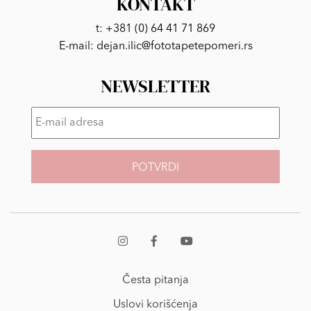
KONTAKT
t:
+381 (0) 64 41 71 869
E-mail:
dejan.ilic@fototapetepomeri.rs
NEWSLETTER
E-
mail
adresa
*
Česta pitanja
Uslovi korišćenja