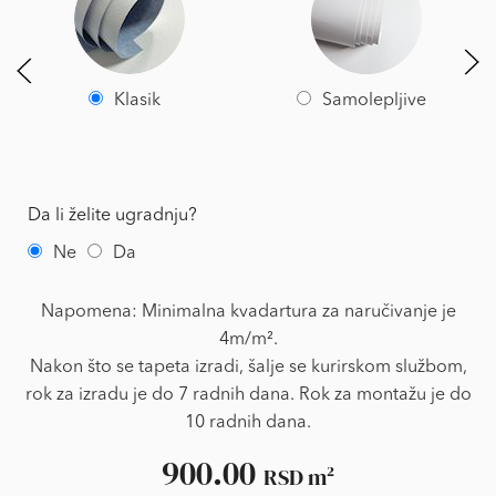
Klasik
Samolepljive
Da li želite ugradnju?
Ne
Da
Napomena: Minimalna kvadartura za naručivanje je
4m/m².
Nakon što se tapeta izradi, šalje se kurirskom službom,
rok za izradu je do 7 radnih dana. Rok za montažu je do
10 radnih dana.
900.00
RSD
m²