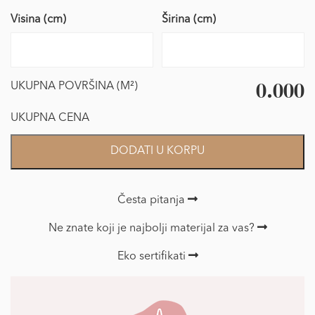
Visina (cm)
Širina (cm)
0.000
UKUPNA POVRŠINA (M²)
UKUPNA CENA
Foto
DODATI U KORPU
Tapet
dečije
količina
Česta pitanja
Ne znate koji je najbolji materijal za vas?
Eko sertifikati