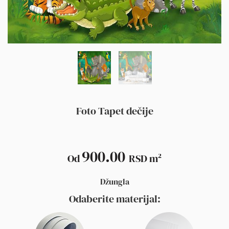
Foto Tapet dečije
900.00
Od
RSD
m²
Džungla
Odaberite materijal: