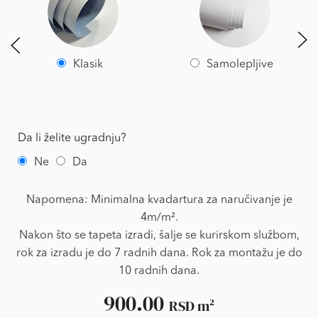
Klasik
Samolepljive
Da li želite ugradnju?
Ne
Da
Napomena: Minimalna kvadartura za naručivanje je
4m/m².
Nakon što se tapeta izradi, šalje se kurirskom službom,
rok za izradu je do 7 radnih dana. Rok za montažu je do
10 radnih dana.
900.00
RSD
m²