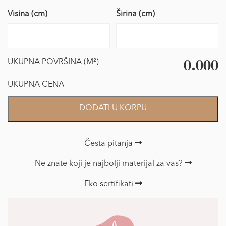
Visina (cm)
Širina (cm)
0.000
UKUPNA POVRŠINA (M²)
UKUPNA CENA
Foto
DODATI U KORPU
Tapet
dečije
količina
Česta pitanja
Ne znate koji je najbolji materijal za vas?
Eko sertifikati