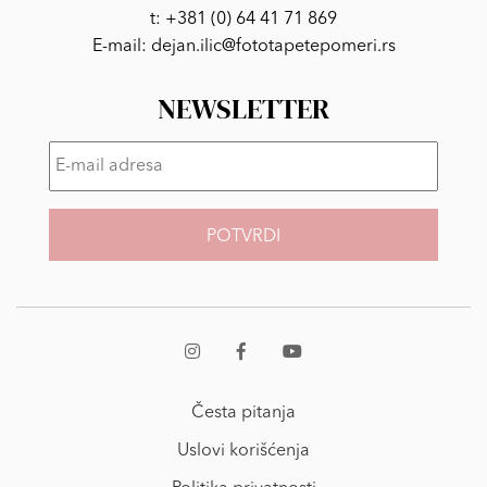
t:
+381 (0) 64 41 71 869
E-mail:
dejan.ilic@fototapetepomeri.rs
NEWSLETTER
E-
mail
adresa
*
Česta pitanja
Uslovi korišćenja