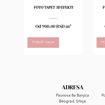
FOTO TAPET 3D EFEKTI
F
Od
900.00
RSD
m²
PORUČI SADA
P
ADRESA
Paunova 8a Banjica
Po
Beograd, Srbija