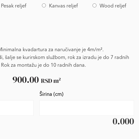
Pesak reljef
Kanvas reljef
Wood reljef
nimalna kvadartura za naručivanje je 4m/m².
i, šalje se kurirskom službom, rok za izradu je do 7 radnih
 Rok za montažu je do 10 radnih dana.
900.00
RSD
m²
Širina (cm)
0.000