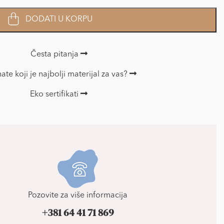
DODATI U KORPU
Česta pitanja
ate koji je najbolji materijal za vas?
Eko sertifikati
Pozovite za više informacija
+381 64 41 71 869