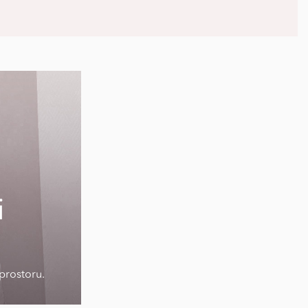
i
prostoru.