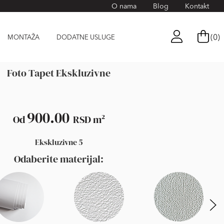
O nama
Blog
Kontakt
(0)
MONTAŽA
DODATNE USLUGE
Foto Tapet Ekskluzivne
900.00
Od
RSD
m²
Ekskluzivne 5
Odaberite materijal: