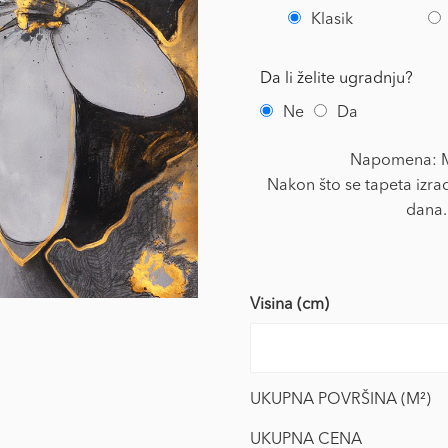
Klasik
Da li želite ugradnju?
Ne
Da
Napomena: Mi
Nakon što se tapeta izrad
dana.
Visina (cm)
UKUPNA POVRŠINA (M²)
UKUPNA CENA