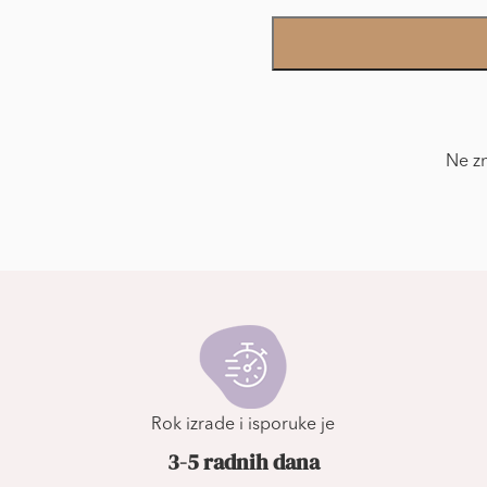
Foto
Tapet
Ekskluzivne
količina
Ne zn
Rok izrade i isporuke je
3-5 radnih dana