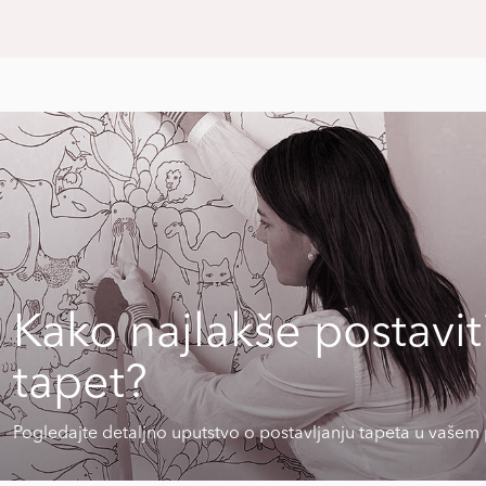
Kako najlakše postavit
tapet?
Pogledajte detaljno uputstvo o postavljanju tapeta u vašem 