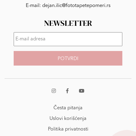
E-mail:
dejan.ilic@fototapetepomeri.rs
NEWSLETTER
E-
mail
adresa
*
Česta pitanja
Uslovi korišćenja
Politika privatnosti