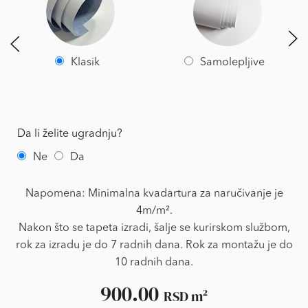
Klasik
Samolepljive
Da li želite ugradnju?
Ne
Da
Napomena: Minimalna kvadartura za naručivanje je
4m/m².
Nakon što se tapeta izradi, šalje se kurirskom službom,
rok za izradu je do 7 radnih dana. Rok za montažu je do
10 radnih dana.
900.00
RSD
m²