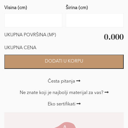
Visina (cm)
Širina (cm)
0.000
UKUPNA POVRŠINA (M²)
UKUPNA CENA
Foto
DODATI U KORPU
Tapet
geometrija
količina
Česta pitanja
Ne znate koji je najbolji materijal za vas?
Eko sertifikati