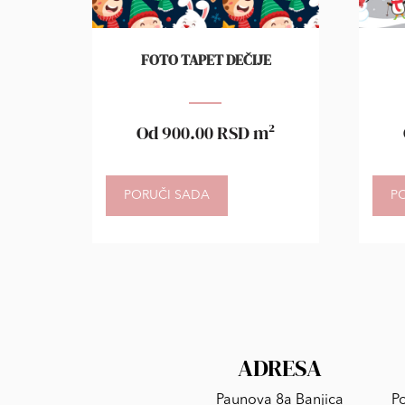
FOTO TAPET DEČIJE
Od
900.00
RSD
m²
PORUČI SADA
P
ADRESA
Paunova 8a Banjica
Po