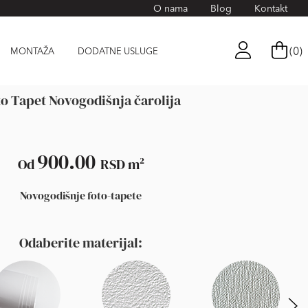
O nama
Blog
Kontakt
(0)
MONTAŽA
DODATNE USLUGE
o Tapet Novogodišnja čarolija
900.00
Od
RSD
m²
Novogodišnje foto-tapete
Odaberite materijal: