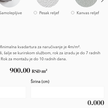
Samolepljive
Pesak reljef
Kanvas reljef
nimalna kvadartura za naručivanje je 4m/m².
i, šalje se kurirskom službom, rok za izradu je do 7 radnih
 Rok za montažu je do 10 radnih dana.
900.00
RSD
m²
Širina (cm)
0.000