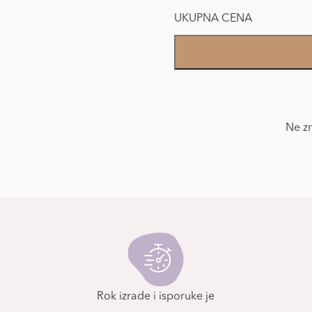
UKUPNA CENA
Foto
Tapet
Novogodišnja
čarolija
količina
Ne zn
Rok izrade i isporuke je