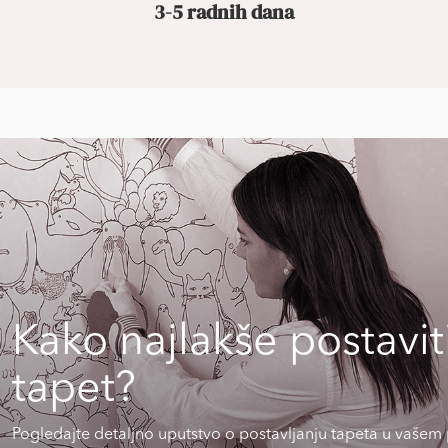
3-5 radnih dana
Kako najlakše postavit
tapet?
Pogledajte detaljno uputstvo o postavljanju tapeta u vašem 