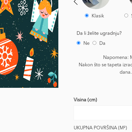
Klasik
Da li želite ugradnju?
Ne
Da
Napomena: Mi
Nakon što se tapeta izrad
dana.
Visina (cm)
UKUPNA POVRŠINA (M²)