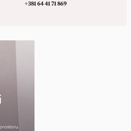
+381 64 41 71 869
i
prostoru.