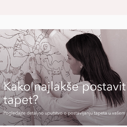
Kako najlakše postavit
tapet?
Pogledajte detaljno uputstvo o postavljanju tapeta u vašem 