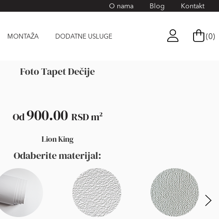
O nama
Blog
Kontakt
(0)
MONTAŽA
DODATNE USLUGE
Foto Tapet Dečije
900.00
Od
RSD
m²
Lion King
Odaberite materijal: