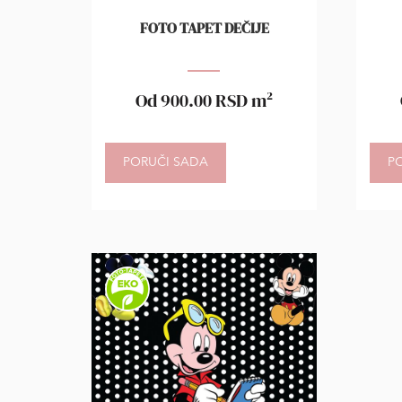
FOTO TAPET DEČIJE
Od
900.00
RSD
m²
PORUČI SADA
P