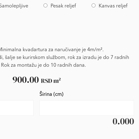
Samolepljive
Pesak reljef
Kanvas reljef
nimalna kvadartura za naručivanje je 4m/m².
i, šalje se kurirskom službom, rok za izradu je do 7 radnih
 Rok za montažu je do 10 radnih dana.
900.00
RSD
m²
Širina (cm)
0.000