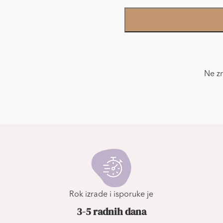
Foto
Tapet
Dečije
količina
Ne zn
Rok izrade i isporuke je
3-5 radnih dana