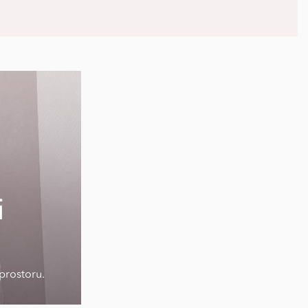
i
prostoru.