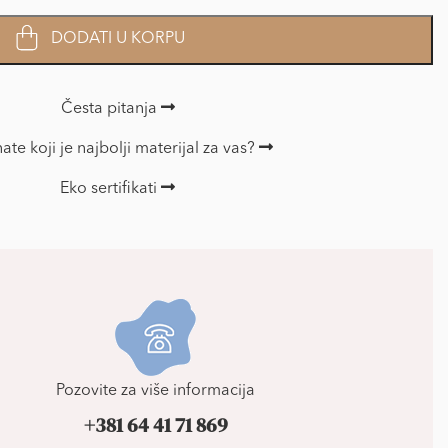
DODATI U KORPU
Česta pitanja
ate koji je najbolji materijal za vas?
Eko sertifikati
Pozovite za više informacija
+381 64 41 71 869