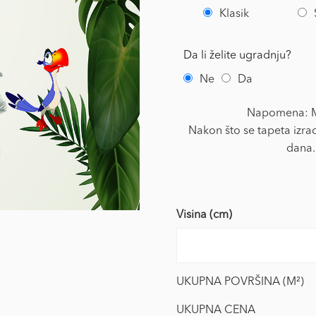
Klasik
Da li želite ugradnju?
Ne
Da
Napomena: Mi
Nakon što se tapeta izrad
dana.
Visina (cm)
UKUPNA POVRŠINA (M²)
UKUPNA CENA