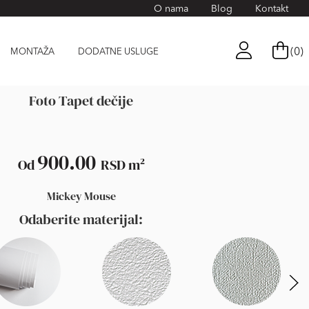
O nama
Blog
Kontakt
(0)
MONTAŽA
DODATNE USLUGE
Foto Tapet dečije
900.00
Od
RSD
m²
Mickey Mouse
Odaberite materijal: