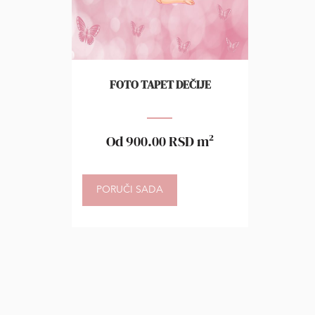
FOTO TAPET DEČIJE
Od
900.00
RSD
m²
PORUČI SADA