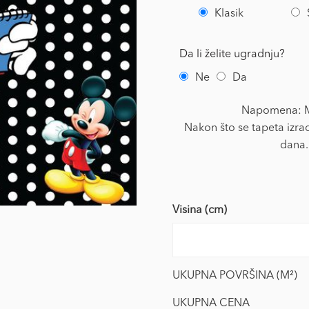
Klasik
Da li želite ugradnju?
Ne
Da
Napomena: Mi
Nakon što se tapeta izrad
dana.
Visina (cm)
UKUPNA POVRŠINA (M²)
UKUPNA CENA