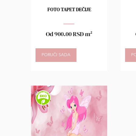
FOTO TAPET DEČIJE
Od
900.00
RSD
m²
PORUČI SADA
P