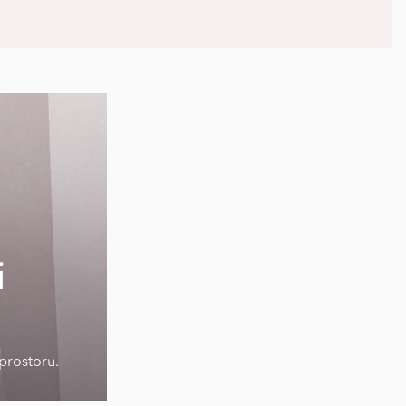
i
prostoru.