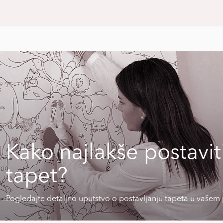
Kako najlakše postavit
tapet?
Pogledajte detaljno uputstvo o postavljanju tapeta u vašem 