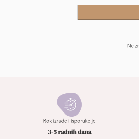
Foto
Tapet
dečije
količina
Ne zn
Rok izrade i isporuke je
3-5 radnih dana