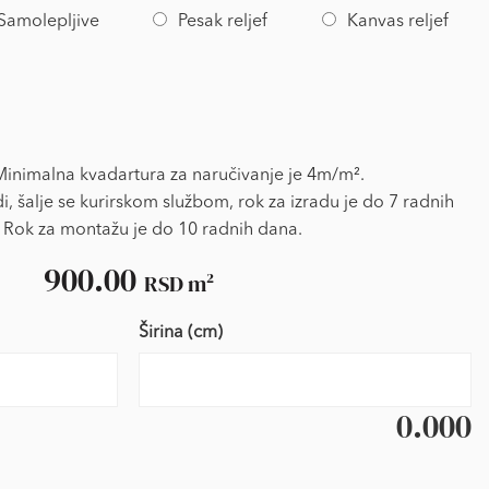
Samolepljive
Pesak reljef
Kanvas reljef
nimalna kvadartura za naručivanje je 4m/m².
i, šalje se kurirskom službom, rok za izradu je do 7 radnih
 Rok za montažu je do 10 radnih dana.
900.00
RSD
m²
Širina (cm)
0.000