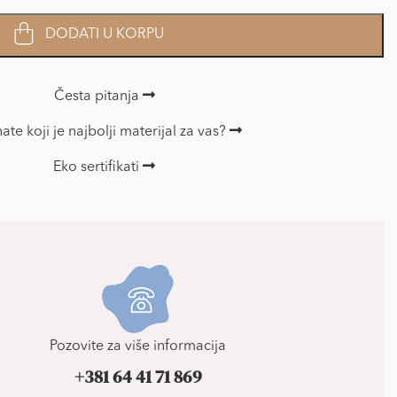
DODATI U KORPU
Česta pitanja
ate koji je najbolji materijal za vas?
Eko sertifikati
Pozovite za više informacija
+381 64 41 71 869