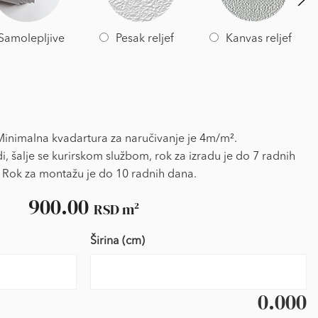
Samolepljive
Pesak reljef
Kanvas reljef
nimalna kvadartura za naručivanje je 4m/m².
i, šalje se kurirskom službom, rok za izradu je do 7 radnih
 Rok za montažu je do 10 radnih dana.
900.00
RSD
m²
Širina (cm)
0.000