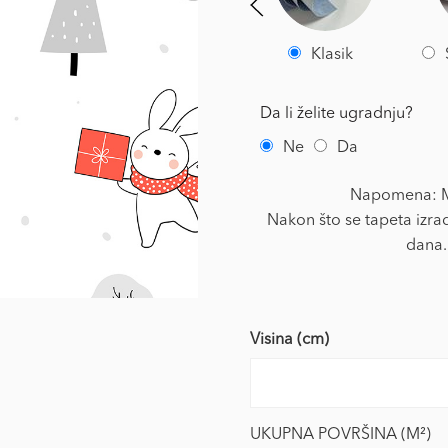
Klasik
Da li želite ugradnju?
Ne
Da
Napomena: Mi
Nakon što se tapeta izrad
dana.
Visina (cm)
UKUPNA POVRŠINA (M²)