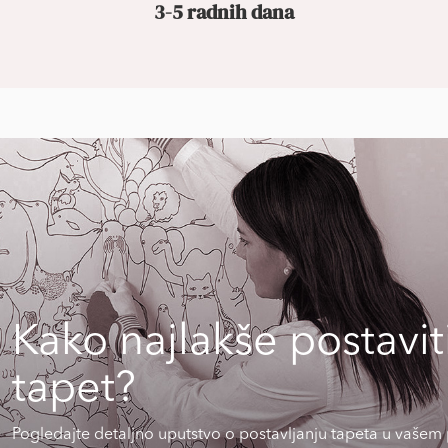
3-5 radnih dana
Kako najlakše postavit
tapet?
Pogledajte detaljno uputstvo o postavljanju tapeta u vašem 