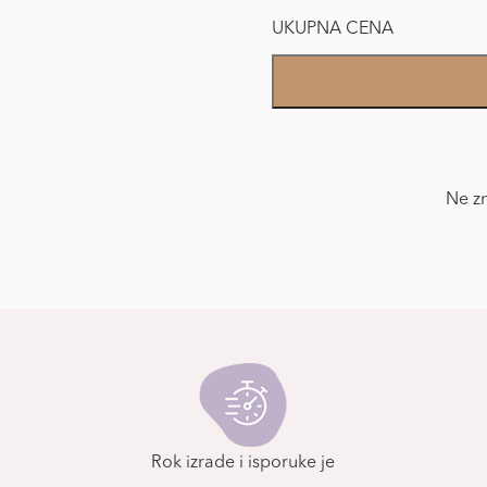
UKUPNA CENA
Foto
Tapet
Novogodišnja
čarolija
količina
Ne zn
Rok izrade i isporuke je