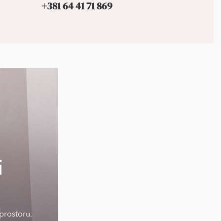
+381 64 41 71 869
i
prostoru.