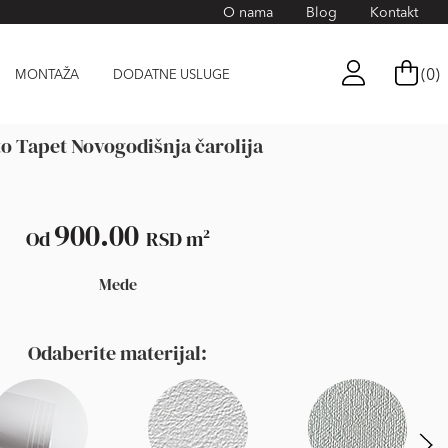
O nama
Blog
Kontakt
(0)
MONTAŽA
DODATNE USLUGE
o Tapet Novogodišnja čarolija
900.00
Od
RSD
m²
Mede
Odaberite materijal: