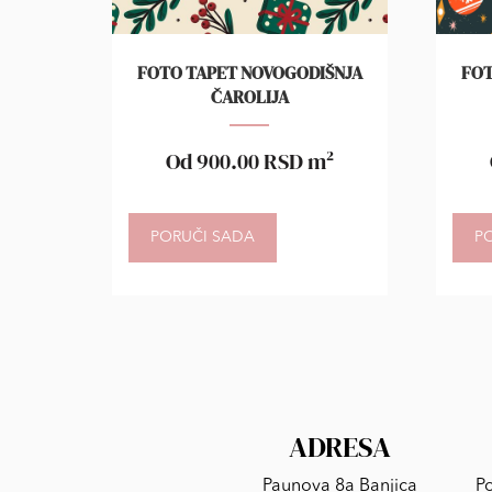
FOTO TAPET NOVOGODIŠNJA
FOT
ČAROLIJA
Od
900.00
RSD
m²
PORUČI SADA
P
ADRESA
Paunova 8a Banjica
Po