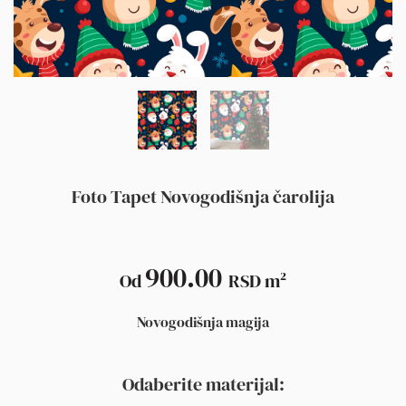
Foto Tapet Novogodišnja čarolija
900.00
Od
RSD
m²
Novogodišnja magija
Odaberite materijal: