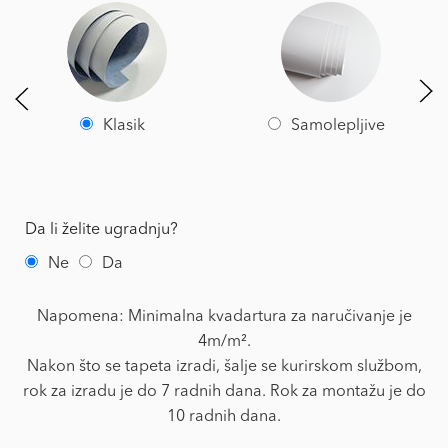
Klasik
Samolepljive
Da li želite ugradnju?
Ne
Da
Napomena: Minimalna kvadartura za naručivanje je
4m/m².
Nakon što se tapeta izradi, šalje se kurirskom službom,
rok za izradu je do 7 radnih dana. Rok za montažu je do
10 radnih dana.