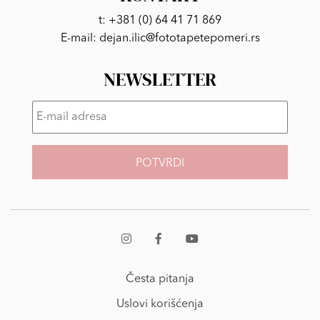
t:
+381 (0) 64 41 71 869
E-mail:
dejan.ilic@fototapetepomeri.rs
NEWSLETTER
E-
mail
adresa
*
Česta pitanja
Uslovi korišćenja