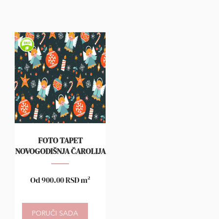
FOTO TAPET
NOVOGODIŠNJA ČAROLIJA
Od
900.00
RSD
m²
PORUČI SADA