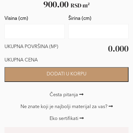
900.00
RSD
m²
Visina (cm)
Širina (cm)
0.000
UKUPNA POVRŠINA (M²)
UKUPNA CENA
Foto
DODATI U KORPU
Tapet
Novogodišnja
čarolija
Česta pitanja
količina
Ne znate koji je najbolji materijal za vas?
Eko sertifikati